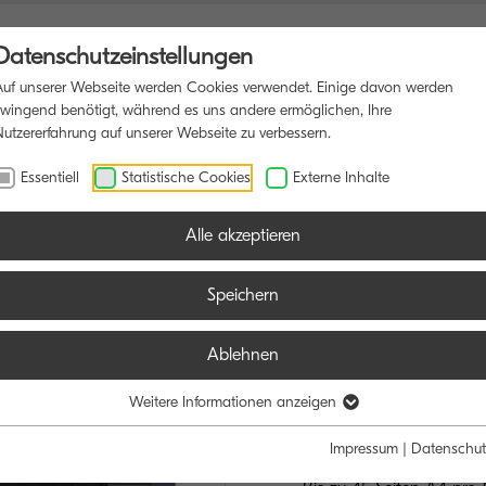
Datenschutzeinstellungen
Auf unserer Webseite werden Cookies verwendet. Einige davon werden
zwingend benötigt, während es uns andere ermöglichen, Ihre
Nutzererfahrung auf unserer Webseite zu verbessern.
DRUCKER
SOFTWARE
BLOG
Essentiell
Statistische Cookies
Externe Inhalte
Alle akzeptieren
Speichern
Ablehnen
TASKalfa P
HOCHLEISTUNG
Weitere Informationen anzeigen
ANSPRÜCHE
Impressum
|
Datenschut