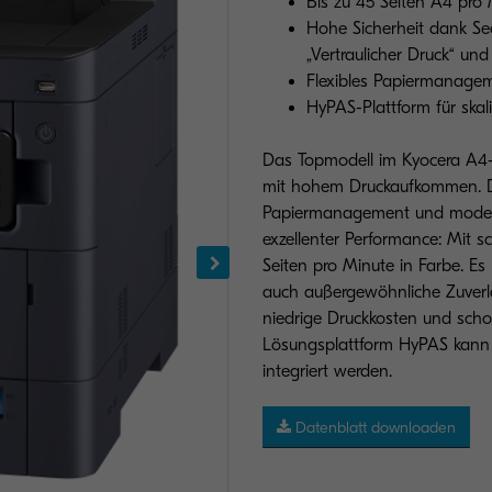
Bis zu 45 Seiten A4 pro
Hohe Sicherheit dank Sec
„Vertraulicher Druck“ un
Flexibles Papiermanagem
HyPAS-Plattform für skal
Das Topmodell im Kyocera A4-F
mit hohem Druckaufkommen. Da
Papiermanagement und moderne
exzellenter Performance: Mit s
Seiten pro Minute in Farbe. Es
auch außergewöhnliche Zuverl
niedrige Druckkosten und sch
Lösungsplattform HyPAS kann 
integriert werden.
Datenblatt downloaden