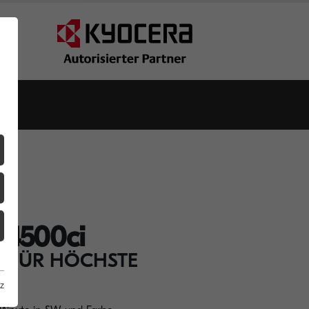
A4500ci
 FÜR HÖCHSTE
z